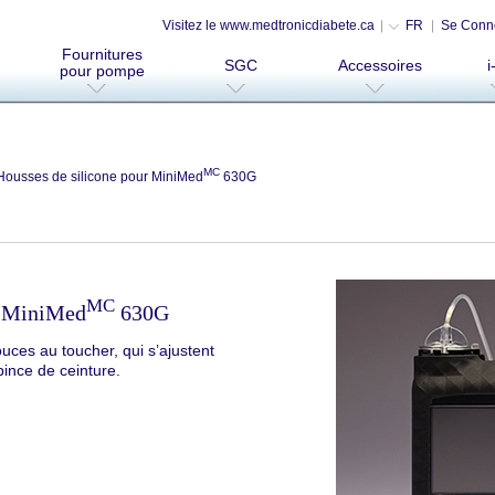
Visitez le www.medtronicdiabete.ca
FR
Se Conn
Fournitures
SGC
Accessoires
i
pour pompe
MC
Housses de silicone pour MiniMed
630G
MC
r MiniMed
630G
uces au toucher, qui s’ajustent
pince de ceinture.