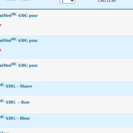
CAD 12.95
MC
iniMed
630G pour
e
MC
iniMed
630G pour
e
MC
iniMed
630G pour
MC
630G – Mauve
MC
630G – Rose
MC
630G – Bleue