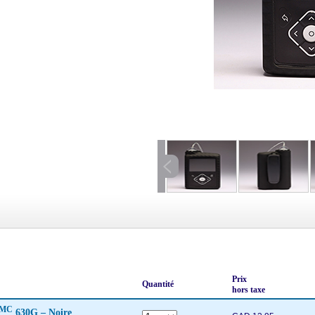
Prix
Quantité
hors taxe
MC
630G – Noire